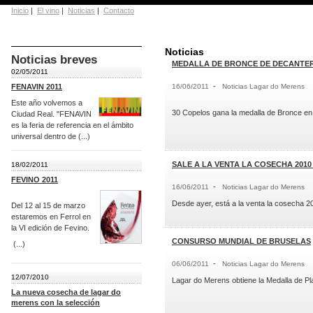
Inicio
|
El vino
|
Noticias
|
Contacto
Noticias
Noticias breves
MEDALLA DE BRONCE DE DECANTER
02/05/2011
-
FENAVIN 2011
16/06/2011
Noticias Lagar do Merens
Este año volvemos a
30 Copelos gana la medalla de Bronce en
Ciudad Real. "FENAVIN
es la feria de referencia en el ámbito
universal dentro de (...)
SALE A LA VENTA LA COSECHA 201
18/02/2011
FEVINO 2011
-
16/06/2011
Noticias Lagar do Merens
Desde ayer, está a la venta la cosecha 
Del 12 al 15 de marzo
estaremos en Ferrol en
la VI edición de Fevino.
CONSURSO MUNDIAL DE BRUSELAS
(...)
-
06/06/2011
Noticias Lagar do Merens
12/07/2010
Lagar do Merens obtiene la Medalla de Pl
La nueva cosecha de lagar do
merens con la selección