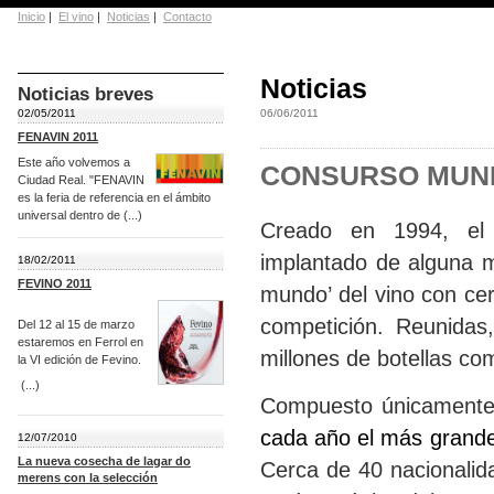
Inicio
|
El vino
|
Noticias
|
Contacto
Noticias
Noticias breves
02/05/2011
06/06/2011
FENAVIN 2011
Este año volvemos a
CONSURSO MUND
Ciudad Real. "FENAVIN
es la feria de referencia en el ámbito
universal dentro de (...)
Creado en 1994, el
implantado de alguna 
18/02/2011
FEVINO 2011
mundo’ del vino con ce
competición. Reunida
Del 12 al 15 de marzo
estaremos en Ferrol en
millones de botellas co
la VI edición de Fevino.
(...)
Compuesto únicamente 
cada año el más grande
12/07/2010
La nueva cosecha de lagar do
Cerca de 40 nacionalid
merens con la selección